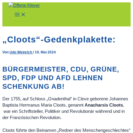
Zum
Inhalt
Main
springen
Menu
„Cloots“-Gedenkplakette:
Von
Udo Weinrich
/
19. Mai 2024
BÜRGERMEISTER, CDU, GRÜNE,
SPD, FDP UND AFD LEHNEN
SCHENKUNG AB!
Der 1755, auf Schloss „Gnadenthal“ in Cleve geborene Johannes
Baptista Hermanus Maria Cloots, genannt
Anacharsis Cloots
,
war ein Schriftsteller, Politiker und Revolutionär während und in
der Französischen Revolution.
Cloots führte den Beinamen „Redner des Menschengeschlechtes“