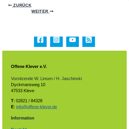
ZURÜCK
WEITER
Offene Klever e.V.
Vorsitzende W. Linsen / H. Jaschinski
Dyckmansweg 10
47533 Kleve
T
: 02821 / 84328
E
:
info@offene-klever.de
Information