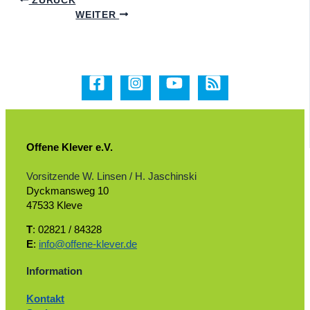
WEITER
Offene Klever e.V.
Vorsitzende W. Linsen / H. Jaschinski
Dyckmansweg 10
47533 Kleve
T
: 02821 / 84328
E
:
info@offene-klever.de
Information
Kontakt