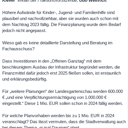
Klever
“ erklärt der Fraktionsvorsitzende,
Udo Weinrich
:
Höhere Aufwände für Kinder-, Jugend- und Familienhilfe sind
plausibel und nachvollziehbar, aber sie wurden auch schon mit
dem Nachtrag 2023 fällig. Die Finanzplanung wurde dem Bedarf
jedoch nicht angepasst.
Wieso gab es keine detaillierte Darstellung und Beratung im
Fachausschuss?
Dass Investitionen in den „Offenen Ganztag“ mit dem
beschleunigtem Ausbau der Infrastruktur begründet werden, die
Finanzmittel dafür jedoch erst 2025 fließen sollen, ist erstaunlich
und erklärungsbedürftig.
Für „weitere Planungen“ der Landesgartenschau werden 600.000
€ „und eine Verpflichtungsermächtigung von 1.000.000 €
eingestellt.“ Diese 1 Mio. EUR sollen schon in 2024 fällig werden.
Für welche Planvorhaben werden bis zu 1 Mio. EUR in 2024
veranschlagt? Das lässt vermuten, dass die Stadtverwaltung auch
bei diesem Thema „pi mal Daumen“ plant.