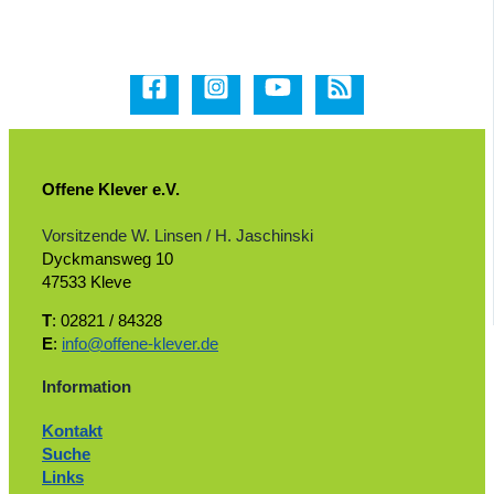
Offene Klever e.V.
Vorsitzende W. Linsen / H. Jaschinski
Dyckmansweg 10
47533 Kleve
T
: 02821 / 84328
E
:
info@offene-klever.de
Information
Kontakt
Suche
Links