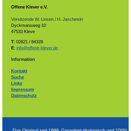
Offene Klever e.V.
Vorsitzende W. Linsen / H. Jaschinski
Dyckmansweg 10
47533 Kleve
T
: 02821 / 84328
E
:
info@offene-klever.de
Information
Kontakt
Suche
Links
Impressum
Datenschutz
Das Original seit 1999. ­Garantiert ökologisch und 100%