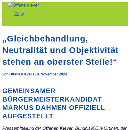
Zum
Inhalt
Main
springen
Menu
„Gleichbehandlung,
Neutralität und Objektivität
stehen an oberster Stelle!“
Von
Offene Klever
/
10. November 2024
GEMEINSAMER
BÜRGERMEISTERKANDIDAT
MARKUS DAHMEN OFFIZIELL
AUFGESTELLT
Pressemitteilung der
Offenen Klever
, Bündnis90/Die Grünen, der