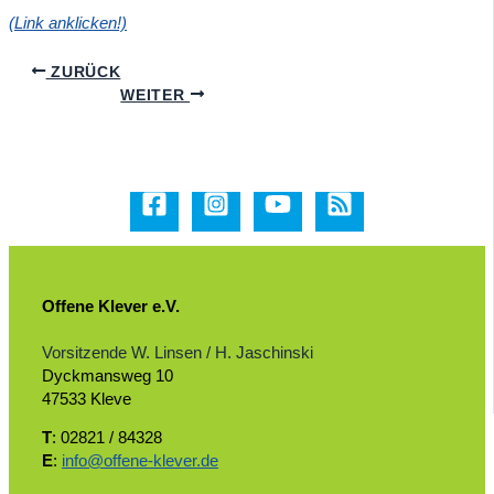
(Link anklicken!)
ZURÜCK
WEITER
Offene Klever e.V.
Vorsitzende W. Linsen / H. Jaschinski
Dyckmansweg 10
47533 Kleve
T
: 02821 / 84328
E
:
info@offene-klever.de