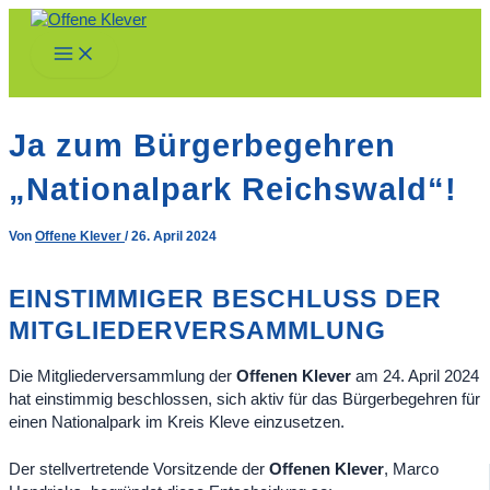
Zum
Inhalt
Main
springen
Menu
Ja zum Bürgerbegehren
„Nationalpark Reichswald“!
Von
Offene Klever
/
26. April 2024
EINSTIMMIGER BESCHLUSS DER
MITGLIEDERVERSAMMLUNG
Die Mitgliederversammlung der
Offenen Klever
am 24. April 2024
hat einstimmig beschlossen, sich aktiv für das Bürgerbegehren für
einen Nationalpark im Kreis Kleve einzusetzen.
Der stellvertretende Vorsitzende der
Offenen Klever
, Marco