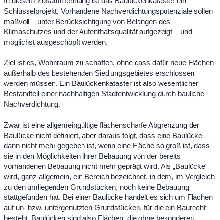
In diesem Zusammenhang ist das Baulückenkataster ein
Schlüsselprojekt. Vorhandene Nachverdichtungspotenziale sollen
maßvoll – unter Berücksichtigung von Belangen des
Klimaschutzes und der Aufenthaltsqualität aufgezeigt – und
möglichst ausgeschöpft werden.
Ziel ist es, Wohnraum zu schaffen, ohne dass dafür neue Flächen
außerhalb des bestehenden Siedlungsgebietes erschlossen
werden müssen. Ein Baulückenkataster ist also wesentlicher
Bestandteil einer nachhaltigen Stadtentwicklung durch bauliche
Nachverdichtung.
Zwar ist eine allgemeingültige flächenscharfe Abgrenzung der
Baulücke nicht definiert, aber daraus folgt, dass eine Baulücke
dann nicht mehr gegeben ist, wenn eine Fläche so groß ist, dass
sie in den Möglichkeiten ihrer Bebauung von der bereits
vorhandenen Bebauung nicht mehr geprägt wird. Als „Baulücke“
wird, ganz allgemein, ein Bereich bezeichnet, in dem, im Vergleich
zu den umliegenden Grundstücken, noch keine Bebauung
stattgefunden hat. Bei einer Baulücke handelt es sich um Flächen
auf un- bzw. untergenutzten Grundstücken, für die ein Baurecht
besteht. Baulücken sind also Flächen, die ohne besonderen