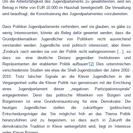
Um die Arbeitsfähigkeit des Jugendparlaments zu gewährleisten, wird ein
Betrag in Höhe von EUR 10.000 im Haushalt bereitgestellt. Die Verwaltung
wird beauftragt, die Konstituierung des Jugendparlamentes vorzubereiten.
Dass Politiker Jugendparlamente verhindern, weil sie glauben, es gäbe zu
wenig Interessenten, könnte als Beleg dafür gewertet werden, dass die
Grundproblematiken Jugendlicher von Politikern nicht ausreichend
verstanden werden. Jugendliche sind politisch interessiert, aber ihrem
„Eindruck nach werden sie von der Politik nicht wahrgenommen […], so
dass sie eine deutliche Distanz gegenüber Institutionen und
Repräsentanten der etablierten Politik aufbauen“
[2]
Dies unterstreichen
verschiedenste Studien wie etwa die Shell-Jugendstudien der Jahre 2002-
2010. Trotz falscher Signale an die Klever Jugendlichen in der
Vergangenheit sollte die Klever Politik nun gemeinsam mit der Errichtung
eines Jugendparlament dieser „negativen Partizipationsspirale“
entgegentreten. Denn das politische Mitwirken von Bürgern und
Bürgerinnen ist eine Grundvorrausetzung für eine Demokratie. Die
heutigen Jugendlichen stellen die zukünftigen (politischen)
Entscheidungsträger dar. Sie möglichst früh an das Thema Politik
heranzuführen und zu begeistern, so dass auch in Zukunft die
demokratische Tradition in Kleve weitergeführt wird, liegt im Interesse
jedes Klever Bürgers.