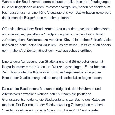
Während der Baudezernent stets behauptet, allzu konkrete Festlegungen
in Bebauungsplanen würden Investoren vergraulen, haben Architekten im
Fachausschuss für eine frühe Visualisierung von Bauvorhaben geworben,
damit man die Bürger/innen mitnehmen könne.
Offensichtlich will der Baudezernent fast alles den Investoren überlassen,
auf eine aktive, gestaltende Stadtplanung verzichten und sich damit
zufriedengeben, Schlimmes zu verhüten. Kleve bleibt ohne Zukunftsvision
und verliert dabei seine individuellen Gesichtszüge. Dass es auch anders
geht, haben Architekten jüngst dem Fachausschuss eröffnet.
Eine andere Auffassung von Stadtplanung und Bürgerbeteiligung hat
längst in immer mehr Köpfen ihre Wurzeln geschlagen. Es ist höchste
Zeit, dass politische Kräfte ihrer Kritik an Negativentwicklungen im
Bereich der Stadtplanung endlich realpolitische Taten folgen lassen!
Da auch im Baudezernat Menschen tätig sind, die hinzulernen und
Alternativen entwickeln können, fehlt nur noch die politische
Grundsatzentscheidung, die Stadtgestaltung zur Sache des Rates zu
machen. Der Rat müsste der Stadtverwaltung Zielvorgaben machen,
Standards definieren und eine Vision für „Kleve 2050“ entwickeln.