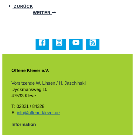
ZURÜCK
WEITER
Offene Klever e.V.
Vorsitzende W. Linsen / H. Jaschinski
Dyckmansweg 10
47533 Kleve
T
: 02821 / 84328
E
:
info@offene-klever.de
Information