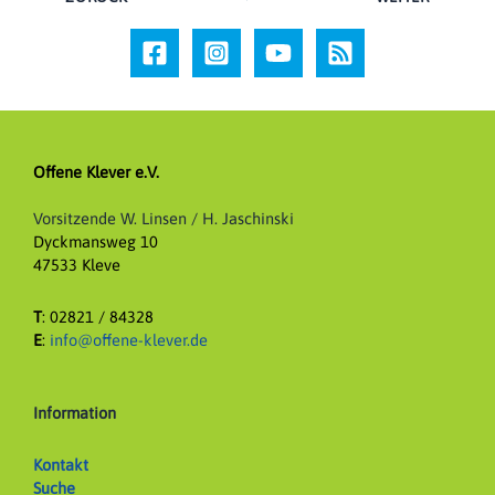
Offene Klever e.V.
Vorsitzende W. Linsen / H. Jaschinski
Dyckmansweg 10
47533 Kleve
T
: 02821 / 84328
E
:
info@offene-klever.de
Information
Kontakt
Suche