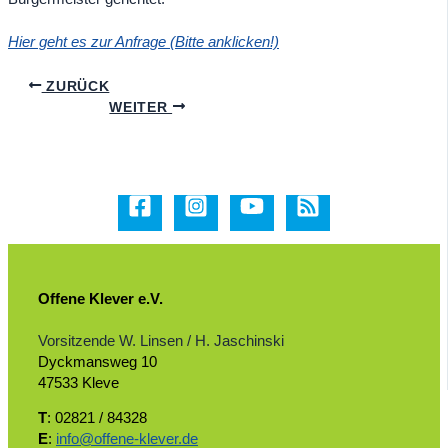
Hier geht es zur Anfrage (Bitte anklicken!)
ZURÜCK
WEITER
Offene Klever e.V.
Vorsitzende W. Linsen / H. Jaschinski
Dyckmansweg 10
47533 Kleve
T
: 02821 / 84328
E
:
info@offene-klever.de