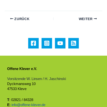
ZURÜCK
WEITER
Offene Klever e.V.
Vorsitzende W. Linsen / H. Jaschinski
Dyckmansweg 10
47533 Kleve
T
: 02821 / 84328
E
:
info@offene-klever.de