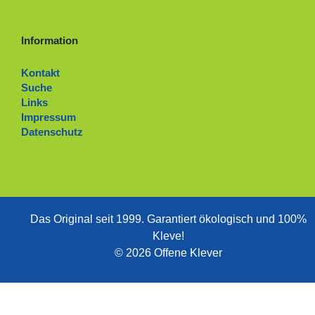
Information
Kontakt
Suche
Links
Impressum
Datenschutz
Das Original seit 1999. ­Garantiert ökologisch und 100%
Kleve!
© 2026 Offene Klever
Zum Ändern Ihrer Datenschutzeinstellung, z.B. Erteilung oder Widerruf von
Einstellungen
Einwilligungen, klicken Sie hier: