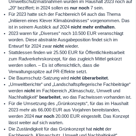
Umweltschutzmaßnahmen wurden im Haushalt 2023 noch auf
„20“ beziffert; in 2024 sollen es
nur noch
7 sein.
Für 2023 hatte sich der Fachbereich 64 auch das Thema
„Initiieren eines Klever Klimabündnisses“ vorgenommen. Das
ist in seinem Ausblick auf 2024
nicht mehr enthalten
.
2023 waren für „Diverses“ noch 10.500 EUR veranschlagt
worden. Diese abstrakte Ausgabeposition findet sich im
Entwurf für 2024 zwar
nicht
wieder.
Stattdessen finden wir 25.500 EUR für Öffentlichkeitsarbeit
zum Radverkehrskonzept, für das zugleich Mittel gekürzt
werden sollen. – Es ist offensichtlich, dass die
Verwaltungsspitze auf PR-Effekte setzt.
Die Baumschutz-Satzung wird
nicht überarbeitet
.
„Umweltberichte“ und „Landschaftspflegerische Fachbeiträge“
werden
nicht
im Fachbereich „Klimaschutz, Umwelt und
Nachhaltigkeit“
bearbeitet
, wo das Fachwissen vorhanden ist.
Für die Umsetzung des „Grünkonzepts“, für das im Haushalt
2023 mehr als 66.000 EUR aus Vorjahren bereitstanden,
werden 2024
nur noch
20.000 EUR eingestellt. Das Konzept
lässt weiter auf sich warten.
Die Zuständigkeit für das Grünkonzept hat
nicht
der
Fachbereich „Klimaschutz, Umwelt und Nachhaltigkeit“,