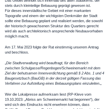
Das Gebiet befindet sich innerhalb des alten Stadtkerns. der
stets durch kleinteilige Bebauung geprägt gewesen ist.
Für dieses innerstädtische Gebiet mit einer markanten
Topografie und einem der wichtigsten Denkmäler der Stadt
sollte eine Bebauung geplant und realisiert werden, die sowohl
der historisch gewachsenen Struktur des Quartiers gerecht
wird als auch architektonisch ansprechende Neubauvorhaben
möglich macht.
Am 17. Mai 2023 folgte der Rat einstimmig unserem Antrag
und beschloss.
„
Die Stadtverwaltung wird beauftragt, für den Bereich
zwischen Schulgasse/Regenbogen/Schweinemarkt mit dem
Ziel der behutsamen Innenverdichtung gemäß § 2 Abs. 1 und 4
Baugesetzbuch (BauGB) in der derzeit gültigen Fassung das
Verfahren zur Aufstellung eines Bebauungsplans einzuleiten.
„
Wer die Lokalpresse aufmerksam liest (RP-Kleve vom
19.10.2023: „Abriss am Schweinemarkt hat begonnen“), der
wird sich des Eindrucks nicht erwehren können, dass