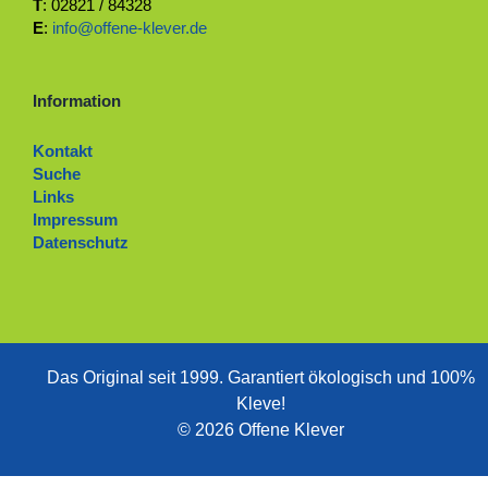
T
: 02821 / 84328
E
:
info@offene-klever.de
Information
Kontakt
Suche
Links
Impressum
Datenschutz
Das Original seit 1999. ­Garantiert ökologisch und 100%
Kleve!
© 2026 Offene Klever
Zum Ändern Ihrer Datenschutzeinstellung, z.B. Erteilung oder Widerruf von