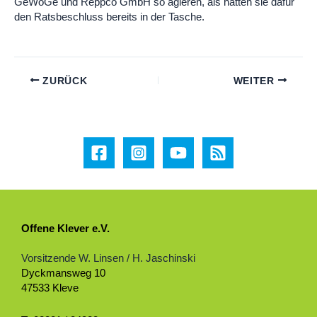
GeWoGe und Reppco GmbH so agieren, als hätten sie dafür
den Ratsbeschluss bereits in der Tasche.
ZURÜCK
WEITER
Offene Klever e.V.
Vorsitzende W. Linsen / H. Jaschinski
Dyckmansweg 10
47533 Kleve