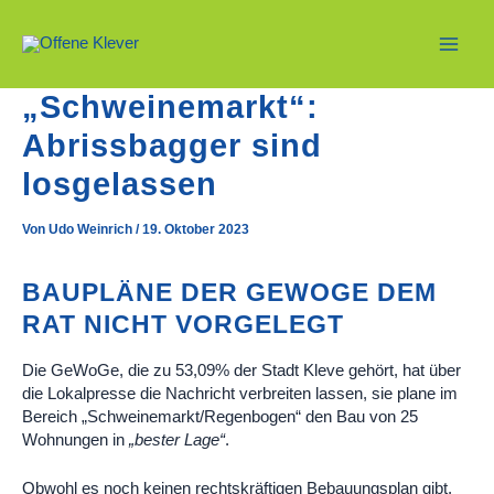
Zum
Inhalt
springen
Main
„Schweinemarkt“:
Men
Abrissbagger sind
losgelassen
Von
Udo Weinrich
/
19. Oktober 2023
BAUPLÄNE DER GEWOGE DEM
RAT NICHT VORGELEGT
Die GeWoGe, die zu 53,09% der Stadt Kleve gehört, hat über
die Lokalpresse die Nachricht verbreiten lassen, sie plane im
Bereich „Schweinemarkt/Regenbogen“ den Bau von 25
Wohnungen in
„bester Lage“
.
Obwohl es noch keinen rechtskräftigen Bebauungsplan gibt,