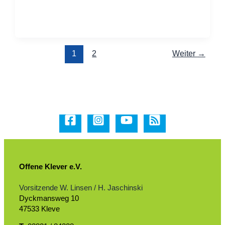
1
2
Weiter
→
Offene Klever e.V.
Vorsitzende W. Linsen / H. Jaschinski
Dyckmansweg 10
47533 Kleve