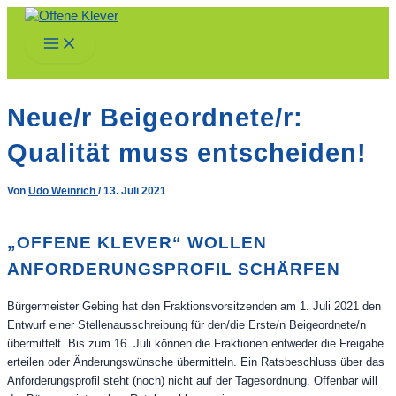
Zum
Inhalt
Main
springen
Menu
Neue/r Beigeordnete/r:
Qualität muss entscheiden!
Von
Udo Weinrich
/
13. Juli 2021
„OFFENE KLEVER“ WOLLEN
ANFORDERUNGSPROFIL SCHÄRFEN
Bürgermeister Gebing hat den Fraktionsvorsitzenden am 1. Juli 2021 den
Entwurf einer Stellenausschreibung für den/die Erste/n Beigeordnete/n
übermittelt. Bis zum 16. Juli können die Fraktionen entweder die Freigabe
erteilen oder Änderungswünsche übermitteln. Ein Ratsbeschluss über das
Anforderungsprofil steht (noch) nicht auf der Tagesordnung. Offenbar will