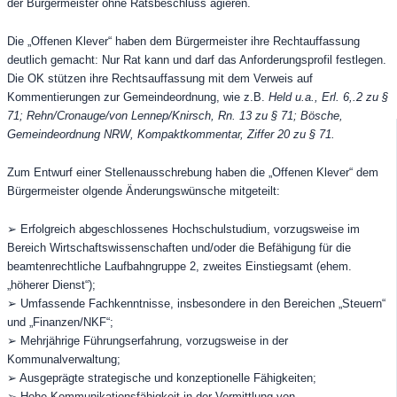
der Bürgermeister ohne Ratsbeschluss agieren.
Die „Offenen Klever“ haben dem Bürgermeister ihre Rechtauffassung
deutlich gemacht: Nur Rat kann und darf das Anforderungsprofil festlegen.
Die OK stützen ihre Rechtsauffassung mit dem Verweis auf
Kommentierungen zur Gemeindeordnung, wie z.B.
Held u.a., Erl. 6,.2 zu §
71; Rehn/Cronauge/von Lennep/Knirsch, Rn. 13 zu § 71; Bösche,
Gemeindeordnung NRW, Kompaktkommentar, Ziffer 20 zu § 71.
Zum Entwurf einer Stellenausschrebung haben die „Offenen Klever“ dem
Bürgermeister olgende Änderungswünsche mitgeteilt:
➢ Erfolgreich abgeschlossenes Hochschulstudium, vorzugsweise im
Bereich Wirtschaftswissenschaften und/oder die Befähigung für die
beamtenrechtliche Laufbahngruppe 2, zweites Einstiegsamt (ehem.
„höherer Dienst“);
➢ Umfassende Fachkenntnisse, insbesondere in den Bereichen „Steuern“
und „Finanzen/NKF“;
➢ Mehrjährige Führungserfahrung, vorzugsweise in der
Kommunalverwaltung;
➢ Ausgeprägte strategische und konzeptionelle Fähigkeiten;
➢ Hohe Kommunikationsfähigkeit in der Vermittlung von