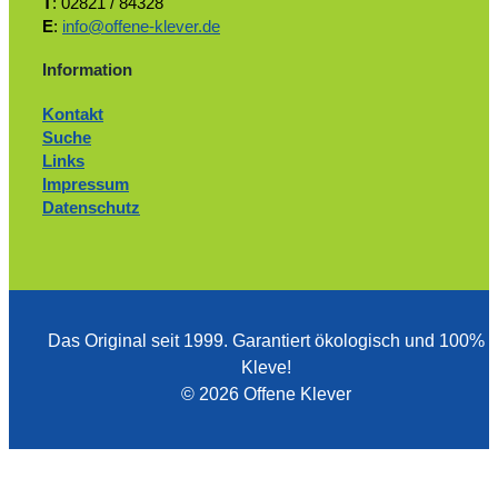
T
: 02821 / 84328
E
:
info@offene-klever.de
Information
Kontakt
Suche
Links
Impressum
Datenschutz
Das Original seit 1999. ­Garantiert ökologisch und 100%
Kleve!
© 2026 Offene Klever
Zum Ändern Ihrer Datenschutzeinstellung, z.B. Erteilung oder Widerruf
Einstellungen
von Einwilligungen, klicken Sie hier: