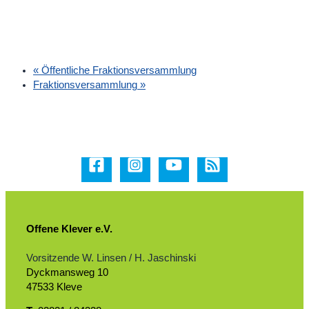
«
Öffentliche Fraktionsversammlung
Fraktionsversammlung
»
Offene Klever e.V.
Vorsitzende W. Linsen / H. Jaschinski
Dyckmansweg 10
47533 Kleve