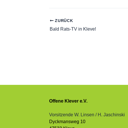
ZURÜCK
Bald Rats-TV in Kleve!
Offene Klever e.V.
Vorsitzende W. Linsen / H. Jaschinski
Dyckmansweg 10