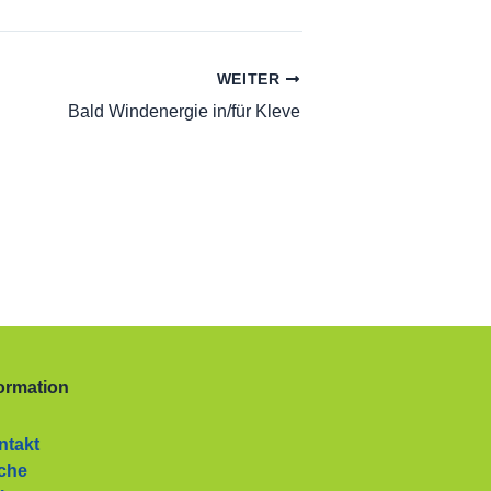
WEITER
Bald Windenergie in/für Kleve
ormation
ntakt
che