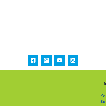
Inf
Ko
Su