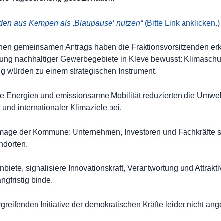
aden aus Kempen als ‚Blaupause‘ nutzen“
(Bitte Link anklicken.)
en gemeinsamen Antrags haben die Fraktionsvorsitzenden erkl
utung nachhaltiger Gewerbegebiete in Kleve bewusst: Klimaschut
g würden zu einem strategischen Instrument.
e Energien und emissionsarme Mobilität reduzierten die Umwel
r und internationaler Klimaziele bei.
s Image der Kommune: Unternehmen, Investoren und Fachkräfte
ndorten.
iete, signalisiere Innovationskraft, Verantwortung und Attrakt
gfristig binde.
greifenden Initiative der demokratischen Kräfte leider nicht an