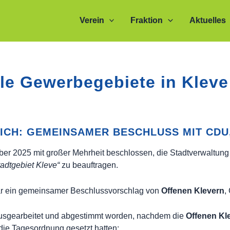
Verein
Fraktion
Aktuelles
le Gewerbegebiete in Kleve
EICH: GEMEINSAMER BESCHLUSS MIT CDU
ober 2025 mit großer Mehrheit beschlossen, die Stadtverwaltung
adtgebiet Kleve“
zu beauftragen.
r ein gemeinsamer Beschlussvorschlag von
Offenen Klevern
,
ausgearbeitet und abgestimmt worden, nachdem die
Offenen Kl
die Tagesordnung gesetzt hatten: