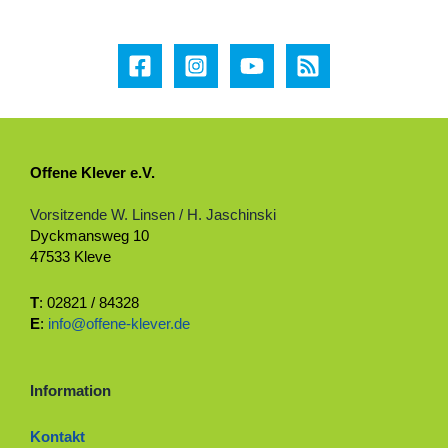
Offene Klever e.V.
Vorsitzende W. Linsen / H. Jaschinski
Dyckmansweg 10
47533 Kleve
T
: 02821 / 84328
E
:
info@offene-klever.de
Information
Kontakt