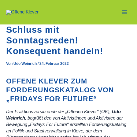
Zum
Inhalt
springen
Main
Schluss mit
Men
Sonntagsreden!
Konsequent handeln!
Von
Udo Weinrich
/
24. Februar 2022
OFFENE KLEVER ZUM
FORDERUNGSKATALOG VON
„FRIDAYS FOR FUTURE“
Der Fraktionsvorsitzende der „Offenen Klever“ (OK),
Udo
Weinrich
, begrüßt den von Aktivistinnen und Aktivisten der
Bewegung „Fridays For Future“ erstellten Forderungskatalog
an Politik und Stadtverwaltung in Kleve, der dem