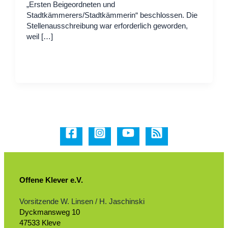
„Ersten Beigeordneten und
Stadtkämmerers/Stadtkämmerin“ beschlossen. Die
Stellenausschreibung war erforderlich geworden,
weil […]
Offene Klever e.V.
Vorsitzende W. Linsen / H. Jaschinski
Dyckmansweg 10
47533 Kleve