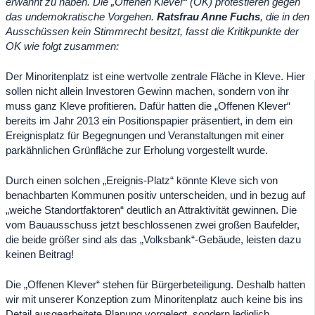
erwähnt zu haben. Die „Offenen Klever“ (OK) protestieren gegen
das undemokratische Vorgehen.
Ratsfrau Anne Fuchs
, die in den
Ausschüssen kein Stimmrecht besitzt, fasst die Kritikpunkte der
OK wie folgt zusammen
:
Der Minoritenplatz ist eine wertvolle zentrale Fläche in Kleve. Hier
sollen nicht allein Investoren Gewinn machen, sondern von ihr
muss ganz Kleve profitieren. Dafür hatten die „Offenen Klever“
bereits im Jahr 2013 ein Positionspapier präsentiert, in dem ein
Ereignisplatz für Begegnungen und Veranstaltungen mit einer
parkähnlichen Grünfläche zur Erholung vorgestellt wurde.
Durch einen solchen „Ereignis-Platz“ könnte Kleve sich von
benachbarten Kommunen positiv unterscheiden, und in bezug auf
„weiche Standortfaktoren“ deutlich an Attraktivität gewinnen. Die
vom Bauausschuss jetzt beschlossenen zwei großen Baufelder,
die beide größer sind als das „Volksbank“-Gebäude, leisten dazu
keinen Beitrag!
Die „Offenen Klever“ stehen für Bürgerbeteiligung. Deshalb hatten
wir mit unserer Konzeption zum Minoritenplatz auch keine bis ins
Detail ausgearbeitete Planung vorgelegt, sondern lediglich