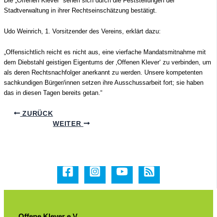
Die „Offenen Klever“ sehen sich durch die Feststellungen der
Stadtverwaltung in ihrer Rechtseinschätzung bestätigt.
Udo Weinrich, 1. Vorsitzender des Vereins, erklärt dazu:
„Offensichtlich reicht es nicht aus, eine vierfache Mandatsmitnahme mit
dem Diebstahl geistigen Eigentums der ‚Offenen Klever‘ zu verbinden, um
als deren Rechtsnachfolger anerkannt zu werden. Unsere
kompetenten
sachkundigen Bürger/innen setzen ihre Ausschussarbeit fort; sie haben
das in diesen Tagen bereits getan.“
ZURÜCK
WEITER
Offene Klever e.V.