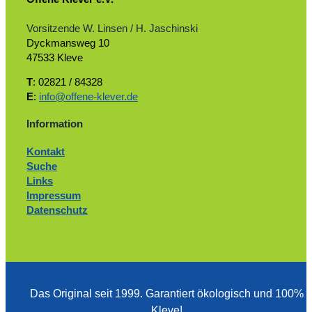
Vorsitzende W. Linsen / H. Jaschinski
Dyckmansweg 10
47533 Kleve
T
: 02821 / 84328
E
:
info@offene-klever.de
Information
Kontakt
Suche
Links
Impressum
Datenschutz
Das Original seit 1999. ­Garantiert ökologisch und 100%
Kleve!