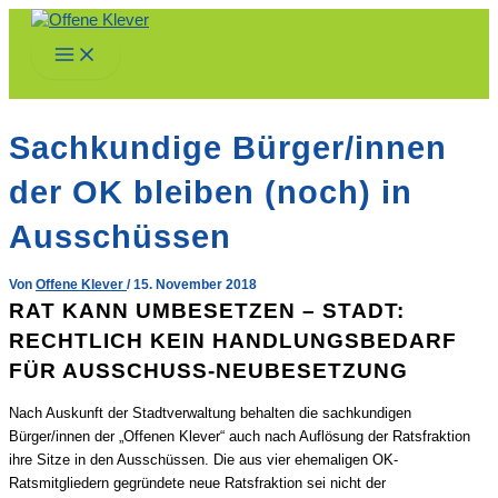
Zum
Inhalt
Main
springen
Menu
Sachkundige Bürger/innen
der OK bleiben (noch) in
Ausschüssen
Von
Offene Klever
/
15. November 2018
RAT KANN UMBESETZEN – STADT:
RECHTLICH KEIN HANDLUNGSBEDARF
FÜR AUSSCHUSS-NEUBESETZUNG
Nach Auskunft der
Stadtverwaltung behalten die sachkundigen
Bürger/innen der „Offenen Klever“ auch nach Auflösung der Ratsfraktion
ihre Sitze in den Ausschüssen. Die aus vier ehemaligen OK-
Ratsmitgliedern gegründete neue Ratsfraktion sei nicht der