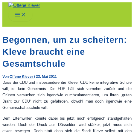
Zum
Inhalt
Main
springen
Menu
Begonnen, um zu scheitern:
Kleve braucht eine
Gesamtschule
Von
Offene Klever
/
23. Mai 2011
Dass die CDU und insbesondere die Klever CDU keine integrative Schule
will, ist kein Geheimnis. Die FDP hält sich vornehm zurück und die
Grünen versuchen sich irgendwie durchzulamentieren, um ihren „guten
Draht zur CDU“ nicht zu gefährden, obwohl man doch irgendwie eine
Gemeinschaftsschule will.
Dem Elternwillen konnte dabei bis jetzt noch erfolgreich standgehalten
werden. Doch der Druck aus Düsseldorf wird stärker, jetzt muss sich
etwas bewegen. Doch statt dass sich die Stadt Kleve selbst mit den