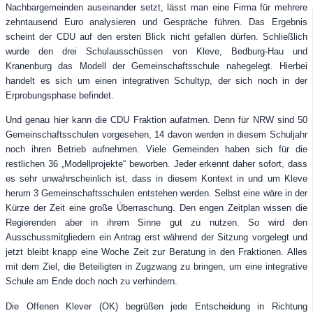
Nachbargemeinden auseinander setzt, lässt man eine Firma für mehrere
zehntausend Euro analysieren und Gespräche führen. Das Ergebnis
scheint der CDU auf den ersten Blick nicht gefallen dürfen. Schließlich
wurde den drei Schulausschüssen von Kleve, Bedburg-Hau und
Kranenburg das Modell der Gemeinschaftsschule nahegelegt. Hierbei
handelt es sich um einen integrativen Schultyp, der sich noch in der
Erprobungsphase befindet.
Und genau hier kann die CDU Fraktion aufatmen. Denn für NRW sind 50
Gemeinschaftsschulen vorgesehen, 14 davon werden in diesem Schuljahr
noch ihren Betrieb aufnehmen. Viele Gemeinden haben sich für die
restlichen 36 „Modellprojekte“ beworben. Jeder erkennt daher sofort, dass
es sehr unwahrscheinlich ist, dass in diesem Kontext in und um Kleve
herum 3 Gemeinschaftsschulen entstehen werden. Selbst eine wäre in der
Kürze der Zeit eine große Überraschung. Den engen Zeitplan wissen die
Regierenden aber in ihrem Sinne gut zu nutzen. So wird den
Ausschussmitgliedern ein Antrag erst während der Sitzung vorgelegt und
jetzt bleibt knapp eine Woche Zeit zur Beratung in den Fraktionen. Alles
mit dem Ziel, die Beteiligten in Zugzwang zu bringen, um eine integrative
Schule am Ende doch noch zu verhindern.
Die Offenen Klever (OK) begrüßen jede Entscheidung in Richtung