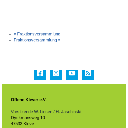
«
Fraktionsversammlung
Fraktionsversammlung
»
Offene Klever e.V.
Vorsitzende W. Linsen / H. Jaschinski
Dyckmansweg 10
47533 Kleve