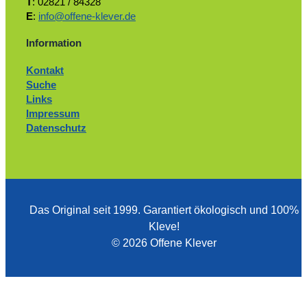
T
: 02821 / 84328
E
:
info@offene-klever.de
Information
Kontakt
Suche
Links
Impressum
Datenschutz
Das Original seit 1999. ­Garantiert ökologisch und 100%
Kleve!
© 2026 Offene Klever
Zum Ändern Ihrer Datenschutzeinstellung, z.B. Erteilung oder Widerruf
Einstellungen
von Einwilligungen, klicken Sie hier: