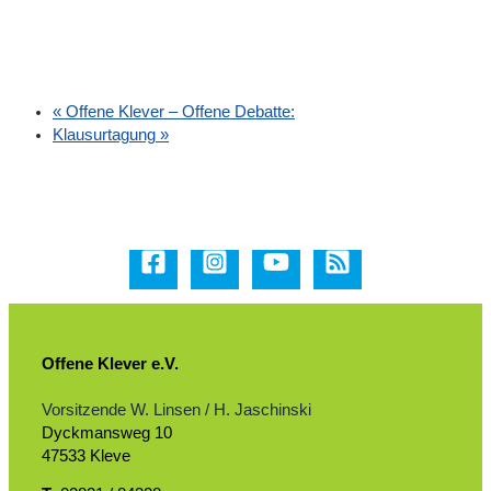
«
Offene Klever – Offene Debatte:
Klausurtagung
»
Offene Klever e.V.
Vorsitzende W. Linsen / H. Jaschinski
Dyckmansweg 10
47533 Kleve