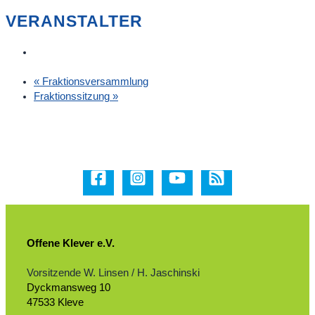
VERANSTALTER
«
Fraktionsversammlung
Fraktionssitzung
»
Offene Klever e.V.
Vorsitzende W. Linsen / H. Jaschinski
Dyckmansweg 10
47533 Kleve