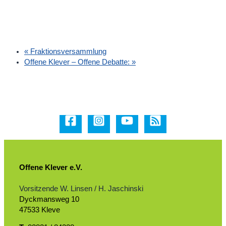
«
Fraktionsversammlung
Offene Klever – Offene Debatte:
»
Offene Klever e.V.
Vorsitzende W. Linsen / H. Jaschinski
Dyckmansweg 10
47533 Kleve