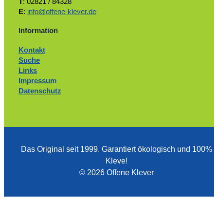
T
: 02821 / 84328
E
:
info@offene-klever.de
Information
Kontakt
Suche
Links
Impressum
Datenschutz
Das Original seit 1999. ­Garantiert ökologisch und 100%
Kleve!
© 2026 Offene Klever
Zum Ändern Ihrer Datenschutzeinstellung, z.B. Erteilung oder Widerruf
Einstellungen
von Einwilligungen, klicken Sie hier: