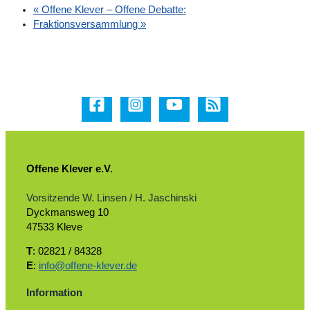
«
Offene Klever – Offene Debatte:
Fraktionsversammlung
»
Offene Klever e.V.
Vorsitzende W. Linsen / H. Jaschinski
Dyckmansweg 10
47533 Kleve
T
: 02821 / 84328
E
:
info@offene-klever.de
Information