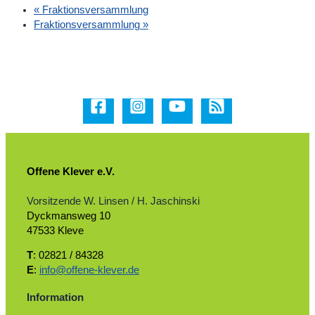
«
Fraktionsversammlung
Fraktionsversammlung
»
Offene Klever e.V.
Vorsitzende W. Linsen / H. Jaschinski
Dyckmansweg 10
47533 Kleve
T
: 02821 / 84328
E
:
info@offene-klever.de
Information